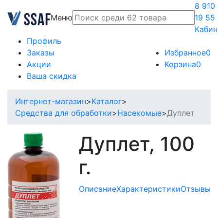
8 910
Меню
19 55
Кабин
Профиль
Заказы
Избранное
0
Акции
Корзина
0
Ваша скидка
Интернет-магазин
>
Каталог
>
Средства для обработки
>
Насекомые
>
Дуплет
Дуплет, 100
г.
Описание
Характеристики
Отзывы