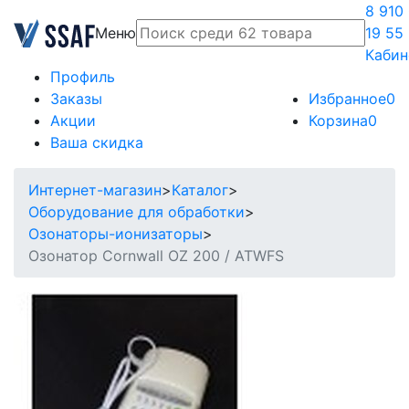
8 910
Меню
19 55
Кабин
Профиль
Заказы
Избранное
0
Акции
Корзина
0
Ваша скидка
Интернет-магазин
>
Каталог
>
Оборудование для обработки
>
Озонаторы-ионизаторы
>
Озонатор Cornwall OZ 200 / ATWFS