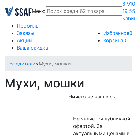
8 910
Меню
19 55
Кабин
Профиль
Заказы
Избранное
0
Акции
Корзина
0
Ваша скидка
Вредители
>
Мухи, мошки
Мухи, мошки
Ничего не нашлось
Не является публичной
офертой. За
актуальными ценами и