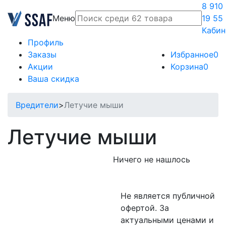
8 910
Меню
19 55
Кабин
Профиль
Заказы
Избранное
0
Акции
Корзина
0
Ваша скидка
Вредители
>
Летучие мыши
Летучие мыши
Ничего не нашлось
Не является публичной
офертой. За
актуальными ценами и