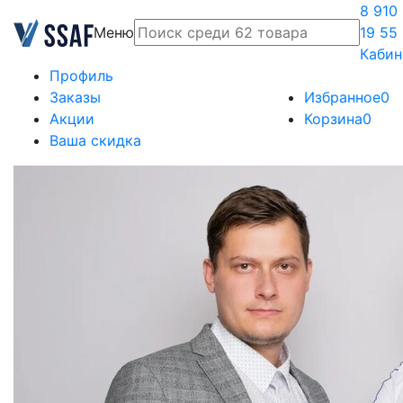
8 910
Меню
19 55
Кабин
Профиль
Заказы
Избранное
0
Акции
Корзина
0
Ваша скидка