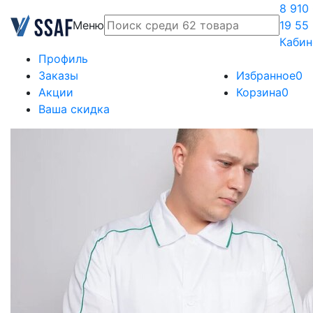
8 910
Меню
19 55
Кабин
Профиль
Заказы
Избранное
0
Акции
Корзина
0
Ваша скидка