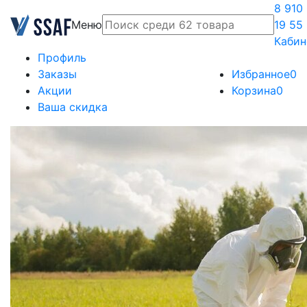
8 910
Меню
19 55
Кабин
Профиль
Заказы
Избранное
0
Акции
Корзина
0
Ваша скидка