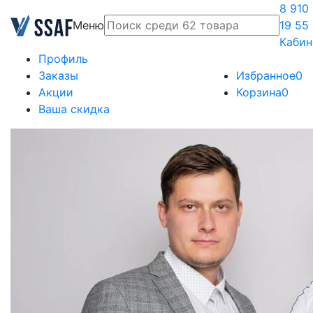
8 910
Меню
19 55
Кабин
Профиль
Заказы
Избранное
0
Акции
Корзина
0
Ваша скидка