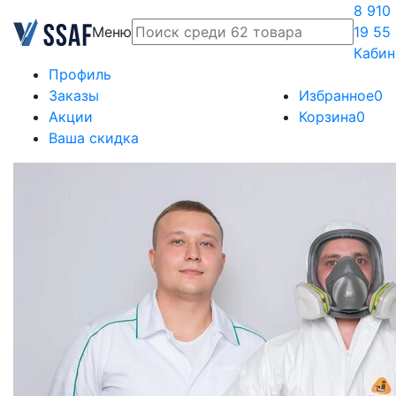
8 910
Меню
19 55
Кабин
Профиль
Заказы
Избранное
0
Акции
Корзина
0
Ваша скидка